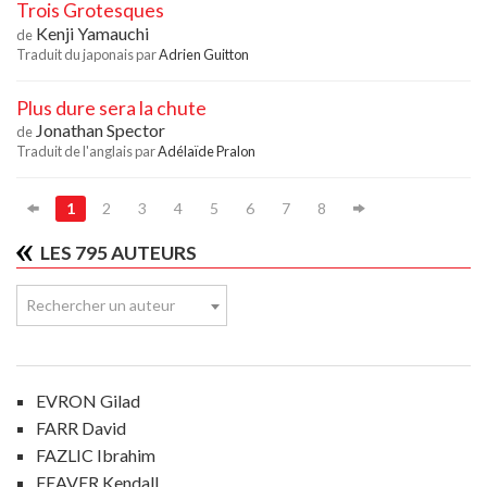
Trois Grotesques
Kenji Yamauchi
de
Traduit du japonais par
Adrien Guitton
Plus dure sera la chute
Jonathan Spector
de
Traduit de l'anglais par
Adélaïde Pralon
1
2
3
4
5
6
7
8
LES 795 AUTEURS
Rechercher un auteur
EVRON Gilad
FARR David
FAZLIC Ibrahim
FEAVER Kendall