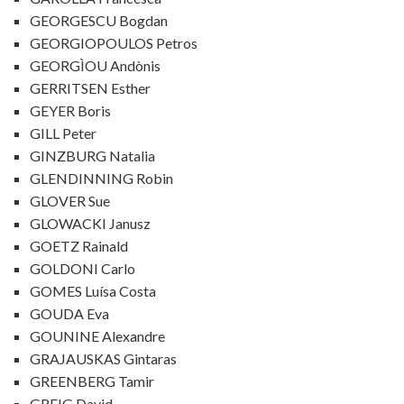
GEORGESCU Bogdan
GEORGIOPOULOS Petros
GEORGÌOU Andònis
GERRITSEN Esther
GEYER Boris
GILL Peter
GINZBURG Natalia
GLENDINNING Robin
GLOVER Sue
GLOWACKI Janusz
GOETZ Rainald
GOLDONI Carlo
GOMES Luísa Costa
GOUDA Eva
GOUNINE Alexandre
GRAJAUSKAS Gintaras
GREENBERG Tamir
GREIG David