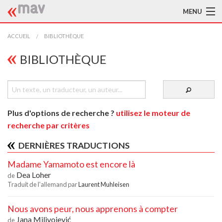
MENU
ACCUEIL
ACCUEIL
BIBLIOTHÈQUE
LA MAV
BIBLIOTHÈQUE
BIBLIOTHÈQUE
TRADUCTEURS
Plus d'options de recherche ?
utilisez le moteur de
AIDE À LA TRADUCTION
recherche par critères
PUBLICATIONS
DERNIÈRES TRADUCTIONS
Madame Yamamoto est encore là
À L'AFFICHE
Dea Loher
de
Traduit de l'allemand par
Laurent Muhleisen
Nous avons peur, nous apprenons à compter
Jana Milivojević
de