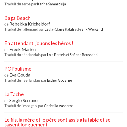
Traduit du serbe par
Karine Samardžija
Baga Beach
Rebekka Kricheldorf
de
Traduit de l'allemand par
Leyla-Claire Rabih
et
Frank Weigand
En attendant, jouons les héros !
Freek Mariën
de
Traduit du néerlandais par
Lola Bertels
et
Sofiane Boussahel
POPpulisme
Eva Gouda
de
Traduit du néerlandais par
Esther Gouarné
La Tache
Sergio Serrano
de
Traduit de l'espagnol par
Christilla Vasserot
Le fils, la mère et le père sont assis à la table et se
taisent longuement