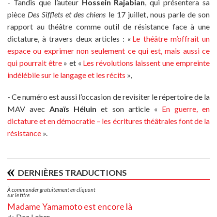
- Tandis que l’auteur
Hossein Rajabian
, qui présentera sa
pièce
Des Sifflets et des chiens
le 17 juillet, nous parle de son
rapport au théâtre comme outil de résistance face à une
dictature, à travers deux articles : «
Le théâtre m’offrait un
espace ou exprimer non seulement ce qui est, mais aussi ce
qui pourrait être
» et «
Les révolutions laissent une empreinte
indélébile sur le langage et les récits
»,
- Ce numéro est aussi l’occasion de revisiter le répertoire de la
MAV avec
Anaïs Héluin
et son article «
En guerre, en
dictature et en démocratie – les écritures théâtrales font de la
résistance
».
DERNIÈRES TRADUCTIONS
À commander gratuitement en cliquant
sur le titre
Madame Yamamoto est encore là
Dea Loher