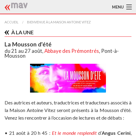
MENU
ACCUEIL
ACCUEIL
BIENVENUE À LA MAISON ANTOINE VITEZ
À LA UNE
LA MAV
La Mousson d'été
BIBLIOTHÈQUE
du 21 au 27 août,
Abbaye des Prémontrés
, Pont-à-
Mousson
TRADUCTEURS
AIDE À LA TRADUCTION
PUBLICATIONS
À L'AFFICHE
Des autrices et auteurs, traductrices et traducteurs associés à
la Maison Antoine Vitez seront présents à la Mousson d'été.
Venez les rencontrer à l’occasion de lectures et de débats :
• 21 août à 20 h 45 :
Et le monde resplendit
d’
Angus Cerini
,