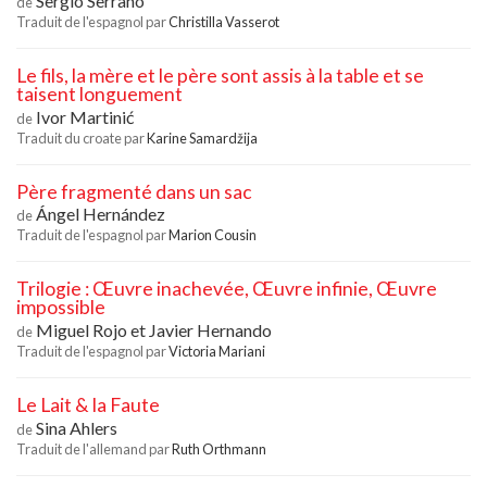
Sergio Serrano
de
Traduit de l'espagnol par
Christilla Vasserot
Le fils, la mère et le père sont assis à la table et se
taisent longuement
Ivor Martinić
de
Traduit du croate par
Karine Samardžija
Père fragmenté dans un sac
Ángel Hernández
de
Traduit de l'espagnol par
Marion Cousin
Trilogie : Œuvre inachevée, Œuvre infinie, Œuvre
impossible
Miguel Rojo
et
Javier Hernando
de
Traduit de l'espagnol par
Victoria Mariani
Le Lait & la Faute
Sina Ahlers
de
Traduit de l'allemand par
Ruth Orthmann