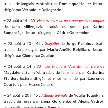
traduit de l’anglais (Australie) par
Dominique Hollier
, lecture
dirigée par
Véronique Bellegarde
• 23 août à 14 h 30 :
Nous avons peur, nous apprenons à compter
de
Jana Milivojević
, traduit du serbe par
Karine
Samardžija
, lecture dirigée par
Cédric Gourmelon
• 23 août à 20 h 45 :
Golgotha
de
Jorge Palinhos
, texte
traduit du portugais par
Marie-Amélie Robilliard
, lecture
dirigée par
Clémence Coullon
• 24 août à 14 h 30 :
Les Multiples Voix de mon frère
de
Magdalena Schrefel
, traduit de l’allemand par
Katharina
Stalder
, lecture dirigée et mise en onde par
Laurence
Courtois
pour France Culture
• 24 août à 20 h 45 :
Attaque animale
de
Youlia Toupikina
,
traduit du russe par
Elena Gordienko
et
Alexis Vadrot
,
lecture dirigée par
Samuel Buggein