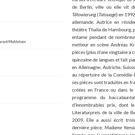
de Berlin, ville où elle vit
Tätowierung
(
Tatouage
) en 1992
allemande. Autrice en résid
théâtre Thalia de Hambourg, pu
entame pendant de nombreuse
urent Muhleisen
metteur en scène Andreas Kri
pièces (plus d’une vingtaine à c
quinzaine de langues et fait p
en Allemagne, Autriche, Suisse 
au répertoire de la Comédie-
ses pièces sont traduites en fr
créées en France ou dans le 
programme du baccalauréat 
d’innombrables prix, dont l
Literaturpreis de la ville de B
2009. Elle a aussi écrit tro
dernière pièce,
Madame Yamamo
l’année par la prestigieuse 