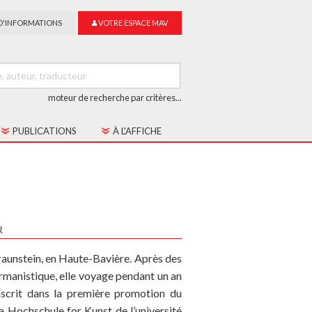
D'INFORMATIONS
VOTRE ESPACE MAV
moteur de recherche par critères...
PUBLICATIONS
À L'AFFICHE
LES CAHIERS MAV
GUIDE DU SUR-TITRAGE
LES COLLECTIONS
R
raunstein, en Haute-Bavière. Après des
rmanistique, elle voyage pendant un an
nscrit dans la première promotion du
la Hochschule for Kunst de l’université