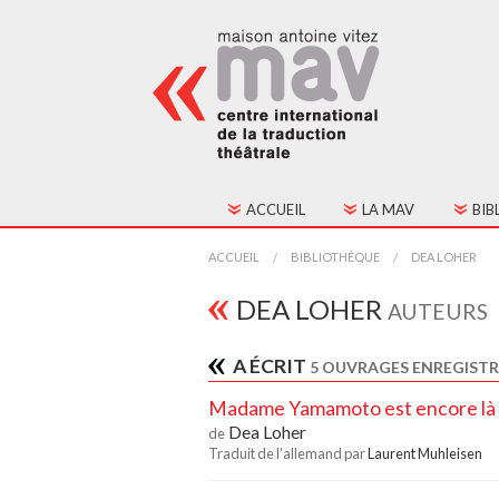
ACCUEIL
LA MAV
BIB
HISTORIQUE
TOU
ACCUEIL
BIBLIOTHÈQUE
DEA LOHER
FONCTIONNEMENT
TEX
DEA LOHER
AUTEURS
CONSEIL D'ADMINIST
A ÉCRIT
5 OUVRAGES ENREGISTR
CONTACTS
Madame Yamamoto est encore là
Dea Loher
de
ADHÉSION
Traduit de l'allemand par
Laurent Muhleisen