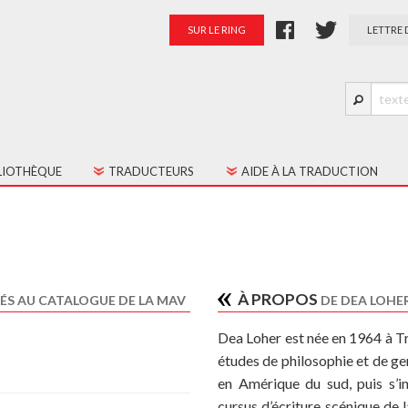
SUR LE RING
LETTRE 
LIOTHÈQUE
TRADUCTEURS
AIDE À LA TRADUCTION
S LES TEXTES
PRÉSENTATION
TES JEUNE PUBLIC
PALMARÈS
RATION
À PROPOS
ÉS AU CATALOGUE DE LA MAV
DE DEA LOHE
Dea Loher est née en 1964 à T
études de philosophie et de ge
en Amérique du sud, puis s’i
cursus d’écriture scénique de 