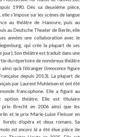
 depuis 1990. Dès sa deuxième pièce,
, elle s’impose sur les scènes de langue
ence au théâtre de Hanovre, puis au
is au Deutsche Theater de Berlin, elle
s années une collaboration avec le
egenburg, qui crée la plupart de ses
e jour). Son théâtre est traduit dans une
artie du répertoire de nombreux théâtre
ainsi qu’à l’étranger (
Innocence
figure
Française depuis 2013). La plupart de
ançais par Laurent Muhleisen et ont été
monde francophone. Elle a figuré au
option théâtre. Elle est titulaire
e prix Brecht en 2006 ainsi que les
erlin et le prix Marie-Luise Fleisser en
is livrets d’opéra et deux romans. Sa
to est encore là
a été élue pièce de
revue Theater Heute en 2025. Elle est