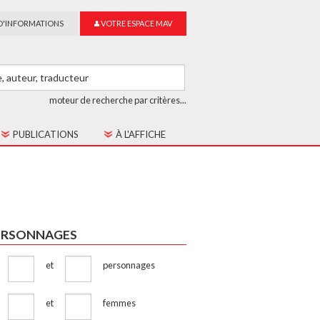
D'INFORMATIONS
VOTRE ESPACE MAV
moteur de recherche par critères...
PUBLICATIONS
À L'AFFICHE
LES CAHIERS MAV
GUIDE DU SUR-TITRAGE
LES COLLECTIONS
ERSONNAGES
et
personnages
et
femmes