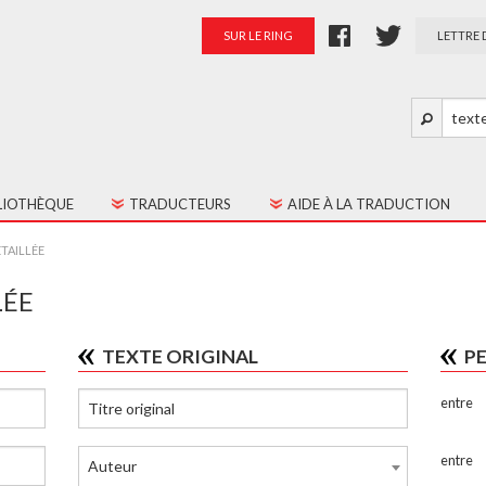
SUR LE RING
LETTRE 
LIOTHÈQUE
TRADUCTEURS
AIDE À LA TRADUCTION
S LES TEXTES
PRÉSENTATION
TAILLÉE
TES JEUNE PUBLIC
PALMARÈS
LÉE
RATION
TEXTE ORIGINAL
P
entre
entre
Auteur