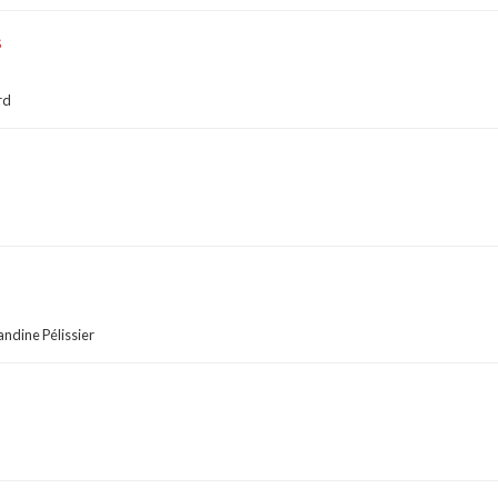
s
rd
andine Pélissier