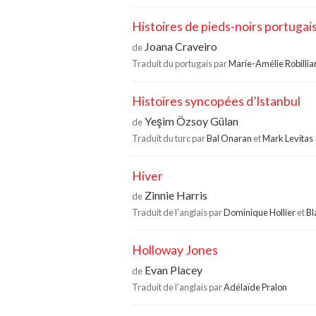
Histoires de pieds-noirs portugai
Joana Craveiro
de
Traduit du portugais par
Marie-Amélie Robillia
Histoires syncopées d’Istanbul
Yeşim Özsoy Gülan
de
Traduit du turc par
Bal Onaran
et
Mark Levitas
Hiver
Zinnie Harris
de
Traduit de l'anglais par
Dominique Hollier
et
Bl
Holloway Jones
Evan Placey
de
Traduit de l'anglais par
Adélaïde Pralon