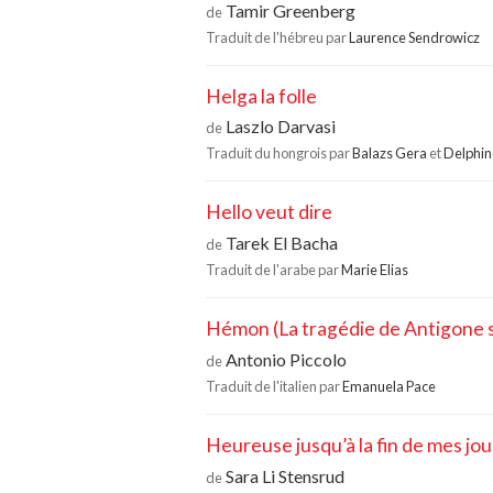
Tamir Greenberg
de
Traduit de l'hébreu par
Laurence Sendrowicz
Helga la folle
Laszlo Darvasi
de
Traduit du hongrois par
Balazs Gera
et
Delphin
Hello veut dire
Tarek El Bacha
de
Traduit de l'arabe par
Marie Elias
Hémon (La tragédie de Antigone s
Antonio Piccolo
de
Traduit de l'italien par
Emanuela Pace
Heureuse jusqu’à la fin de mes jou
Sara Li Stensrud
de