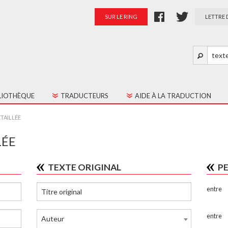
SUR LE RING
LETTRE 
LIOTHÈQUE
TRADUCTEURS
AIDE À LA TRADUCTION
S LES TEXTES
PRÉSENTATION
TAILLÉE
TES JEUNE PUBLIC
PALMARÈS
LÉE
RATION
TEXTE ORIGINAL
P
entre
entre
Auteur