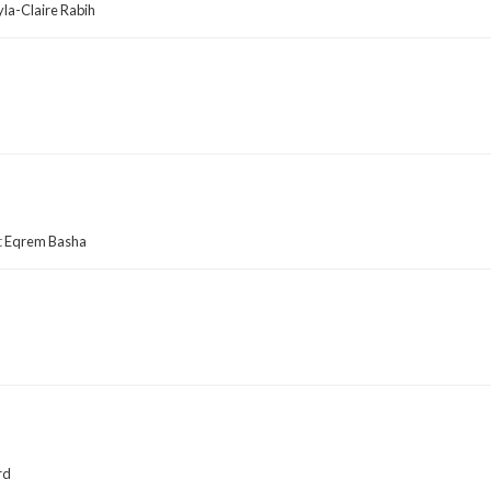
yla-Claire Rabih
t
Eqrem Basha
rd