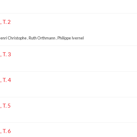
 T. 2
enri Christophe
,
Ruth Orthmann
,
Philippe Ivernel
 T. 3
 T. 4
 T. 5
 T. 6