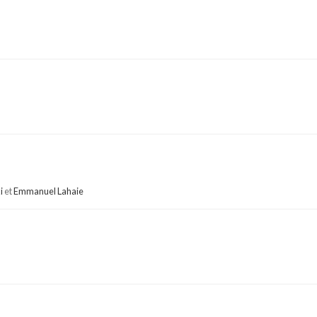
i
et
Emmanuel Lahaie