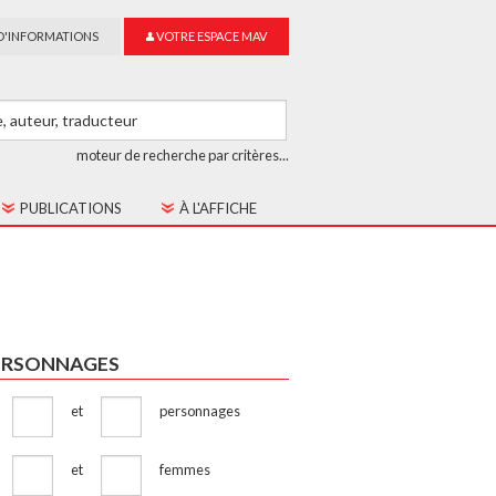
D'INFORMATIONS
VOTRE ESPACE MAV
moteur de recherche par critères...
PUBLICATIONS
À L'AFFICHE
LES CAHIERS MAV
GUIDE DU SUR-TITRAGE
LES COLLECTIONS
ERSONNAGES
et
personnages
et
femmes