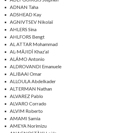
ADNAN Taha
ADSHEAD Kay
AGNIVTSEV Nikolaï
AHLERS Sina
AHLFORS Bengt
AL ATTAR Mohammad
AL-MÂJIDÎ Khaz‘al
ALÁMO Antonio
ALDROVANDI Emanuele
ALJBAAI Omar
ALLOULA Abdelkader
ALTERMAN Nathan
ALVAREZ Pablo
ALVARO Corrado
ALVIM Roberto
AMAMI Samia
AMEYA Norimizu