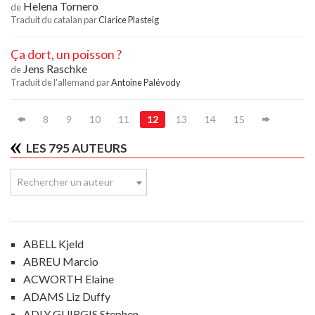
Helena Tornero
de
Traduit du catalan par
Clarice Plasteig
Ça dort, un poisson ?
Jens Raschke
de
Traduit de l'allemand par
Antoine Palévody
8
9
10
11
12
13
14
15
LES 795 AUTEURS
Rechercher un auteur
ABELL Kjeld
ABREU Marcio
ACWORTH Elaine
ADAMS Liz Duffy
ADLY GUIRGIS Stephen