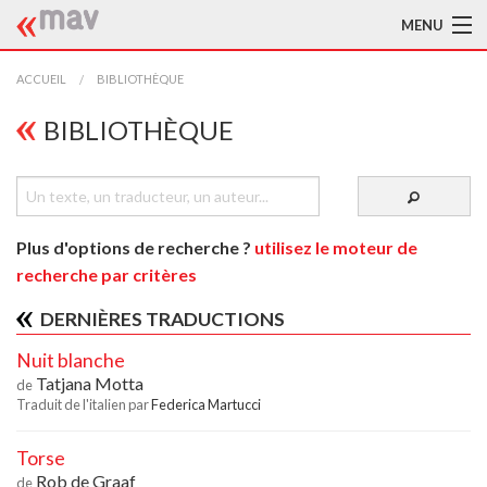
MENU
ACCUEIL
ACCUEIL
BIBLIOTHÈQUE
LA MAV
BIBLIOTHÈQUE
BIBLIOTHÈQUE
TRADUCTEURS
Plus d'options de recherche ?
utilisez le moteur de
AIDE À LA TRADUCTION
recherche par critères
PUBLICATIONS
DERNIÈRES TRADUCTIONS
Nuit blanche
À L'AFFICHE
Tatjana Motta
de
Traduit de l'italien par
Federica Martucci
Torse
Rob de Graaf
de