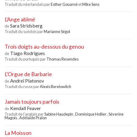
Traduit du néerlandais par
Esther Gouarné
et
Mike Sens
L'Ange abîmé
Sara Stridsberg
de
Traduit du suédois par
Marianne Ségol
Trois doigts au-dessous du genou
Tiago Rodrigues
de
Traduit du portugais par
Thomas Resendes
L’Orgue de Barbarie
Andreï Platonov
de
Traduit du russe par
Alexis Berelowitch
Jamais toujours parfois
Kendall Feaver
de
Traduit de l'anglais par
Sabine Haudepin
,
Dominique Hollier
,
Séverine
Magois
,
Adélaïde Pralon
La Moisson