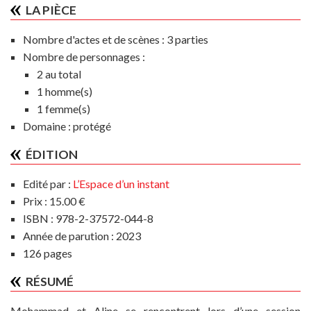
LA PIÈCE
Nombre d'actes et de scènes :
3 parties
Nombre de personnages :
2 au total
1 homme(s)
1 femme(s)
Domaine :
protégé
ÉDITION
Edité par :
L’Espace d’un instant
Prix : 15.00 €
ISBN : 978-2-37572-044-8
Année de parution : 2023
126 pages
RÉSUMÉ
Mohammad et Aline se rencontrent lors d’une session