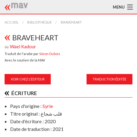
MENU
ACCUEIL
ACCUEIL
BIBLIOTHÈQUE
BRAVEHEART
LA MAV
BRAVEHEART
Wael Kadour
de
BIBLIOTHÈQUE
Traduit de l'arabe par
Simon Dubois
Avec le soutien de la MAV
TRADUCTEURS
AIDE À LA TRADUCTION
VOIR CHEZ L'ÉDITEUR
TRADUCTION ÉDITÉE
PUBLICATIONS
ÉCRITURE
À L'AFFICHE
Pays d'origine :
Syrie
Titre original : قلب شجاع
Date d'écriture : 2020
Date de traduction : 2021