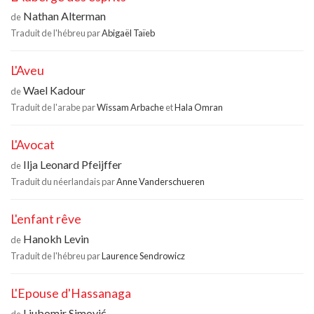
Nathan Alterman
de
Traduit de l'hébreu par
Abigaël Taïeb
L'Aveu
Wael Kadour
de
Traduit de l'arabe par
Wissam Arbache
et
Hala Omran
L'Avocat
Ilja Leonard Pfeijffer
de
Traduit du néerlandais par
Anne Vanderschueren
L'enfant rêve
Hanokh Levin
de
Traduit de l'hébreu par
Laurence Sendrowicz
L'Epouse d'Hassanaga
Ljubomir Simović
de