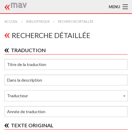
MENU
ACCUEIL
ACCUEIL
BIBLIOTHÈQUE
RECHERCHE DÉTAILLÉE
LA MAV
RECHERCHE DÉTAILLÉE
BIBLIOTHÈQUE
TRADUCTION
TRADUCTEURS
AIDE À LA TRADUCTION
PUBLICATIONS
Traducteur
À L'AFFICHE
TEXTE ORIGINAL