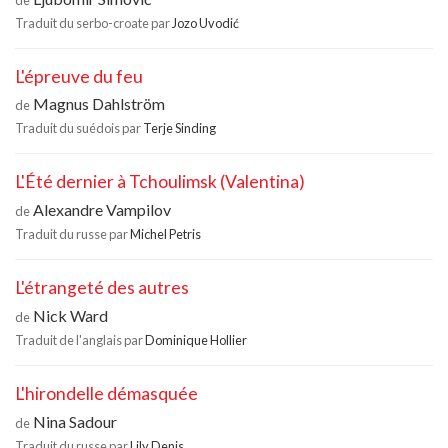
Traduit du serbo-croate par
Jozo Uvodić
L'épreuve du feu
Magnus Dahlström
de
Traduit du suédois par
Terje Sinding
L'Été dernier à Tchoulimsk (Valentina)
Alexandre Vampilov
de
Traduit du russe par
Michel Petris
L'étrangeté des autres
Nick Ward
de
Traduit de l'anglais par
Dominique Hollier
L'hirondelle démasquée
Nina Sadour
de
Traduit du russe par
Lily Denis