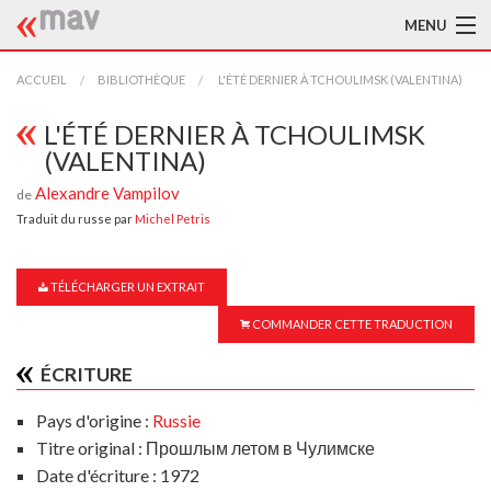
MENU
ACCUEIL
ACCUEIL
BIBLIOTHÈQUE
L'ÉTÉ DERNIER À TCHOULIMSK (VALENTINA)
LA MAV
L'ÉTÉ DERNIER À TCHOULIMSK
(VALENTINA)
BIBLIOTHÈQUE
Alexandre Vampilov
de
TRADUCTEURS
Traduit du russe par
Michel Petris
AIDE À LA TRADUCTION
TÉLÉCHARGER UN EXTRAIT
PUBLICATIONS
COMMANDER CETTE TRADUCTION
À L'AFFICHE
ÉCRITURE
Pays d'origine :
Russie
Titre original : Прошлым летом в Чулимске
Date d'écriture : 1972