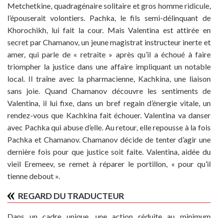
Metchetkine, quadragénaire solitaire et gros homme ridicule,
l’épouserait volontiers. Pachka, le fils semi-délinquant de
Khorochikh, lui fait la cour. Mais Valentina est attirée en
secret par Chamanov, un jeune magistrat instructeur inerte et
amer, qui parle de « retraite » après qu’il a échoué à faire
triompher la justice dans une affaire impliquant un notable
local. Il traîne avec la pharmacienne, Kachkina, une liaison
sans joie. Quand Chamanov découvre les sentiments de
Valentina, il lui fixe, dans un bref regain d’énergie vitale, un
rendez-vous que Kachkina fait échouer. Valentina va danser
avec Pachka qui abuse d’elle. Au retour, elle repousse à la fois
Pachka et Chamanov. Chamanov décide de tenter d’agir une
dernière fois pour que justice soit faite. Valentina, aidée du
vieil Eremeev, se remet à réparer le portillon, « pour qu’il
tienne debout ».
REGARD DU TRADUCTEUR
Dans un cadre unique, une action réduite au minimum