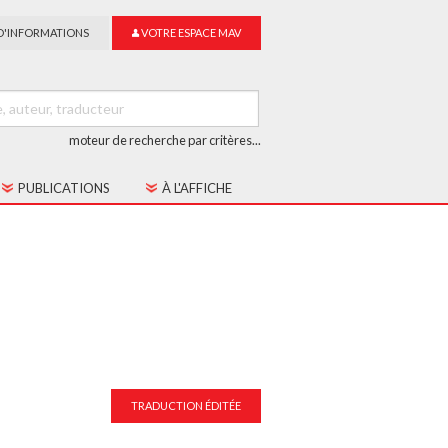
D'INFORMATIONS
VOTRE ESPACE MAV
moteur de recherche par critères...
PUBLICATIONS
À L'AFFICHE
LES CAHIERS MAV
GUIDE DU SUR-TITRAGE
LES COLLECTIONS
TRADUCTION ÉDITÉE