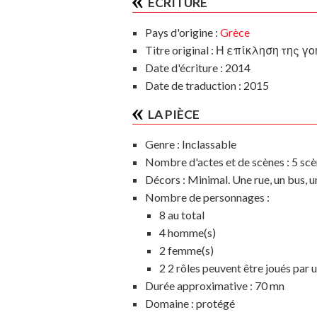
ÉCRITURE
Pays d'origine :
Grèce
Titre original : Η επίκληση της γ
Date d'écriture : 2014
Date de traduction : 2015
LA PIÈCE
Genre :
Inclassable
Nombre d'actes et de scènes :
5 scè
Décors :
Minimal. Une rue, un bus, u
Nombre de personnages :
8 au total
4 homme(s)
2 femme(s)
2 2 rôles peuvent être joués pa
Durée approximative :
70 mn
Domaine :
protégé