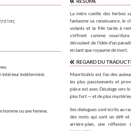
RÉSUMÉ
La mère cueille des herbes s
οητείας
fantasme sa renaissance, le 
volants et la fille tarde à re
s’offrent comme nourritur
découlant de l’idée d’un paradi
en tant que royaume de mort.
REGARD DU TRADUCT
nes
n intérieur indéterminé.
Mavritsàkis est l’un des auteu
les plus passionnants et pro
pièce est avec
Décalage vers le
plus fort — et de plus mystérie
Ses dialogues sont écrits au ra
r un homme ou une femme.
des mots qui sont un défi et 
arrière-plan, une réflexion 