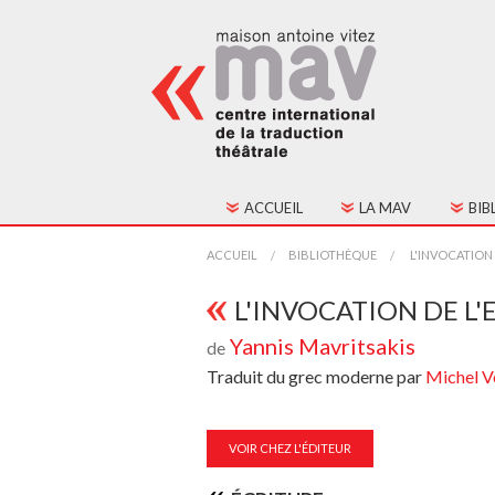
ACCUEIL
LA MAV
BIB
HISTORIQUE
TOU
ACCUEIL
BIBLIOTHÈQUE
L'INVOCATION
FONCTIONNEMENT
TEX
L'INVOCATION DE 
Yannis Mavritsakis
de
CONSEIL D'ADMINIST
Traduit du grec moderne par
Michel V
CONTACTS
ADHÉSION
VOIR CHEZ L'ÉDITEUR