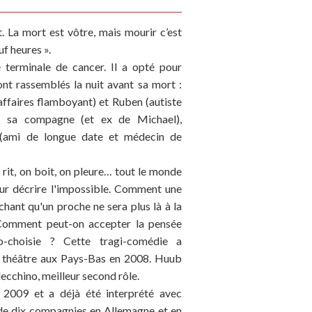
rt. La mort est vôtre, mais mourir c’est
f heures ».
 terminale de cancer. Il a opté pour
ont rassemblés la nuit avant sa mort :
ffaires flamboyant) et Ruben (autiste
h sa compagne (et ex de Michael),
 (ami de longue date et médecin de
n rit, on boit, on pleure… tout le monde
our décrire l'impossible. Comment une
chant qu'un proche ne sera plus là à la
Comment peut-on accepter la pensée
o-choisie ? Cette tragi-comédie a
e théâtre aux Pays-Bas en 2008. Huub
ecchino, meilleur second rôle.
 2009 et a déjà été interprété avec
de dix compagnies en Allemagne et en