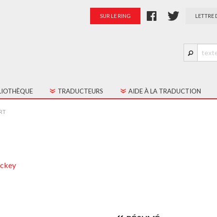
SUR LE RING
LETTRE 
LIOTHÈQUE
TRADUCTEURS
AIDE À LA TRADUCTION
S LES TEXTES
PRÉSENTATION
RT
TES JEUNE PUBLIC
PALMARÈS
RATION
ackey