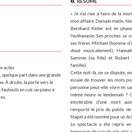
RÉSUMÉ
« Je n’ai rien à faire de la mo
mon affaire. Demain matin. Neu
Bernhard Keller est en phase
l'euthanasie. Ses proches se s
ses frères Michael (homme d'a
doué musicalement), Hanna
Sammie (sa fille) et Robert
famille).
e actes
Cette nuit-là, on se dispute, o
, quelque part dans une grande
essaie de trouver les mots p
e. À droite, la porte vers le
personne peut-elle vivre en sa
fauteuils en cuir, un piano à
même heure le lendemain ? 
es.
intolérable d'une mort aut
remporté le prix du public d
Stapel a été nominé pour un Arl
Le spectacle a été repris en
beaucoup de succès par plus 