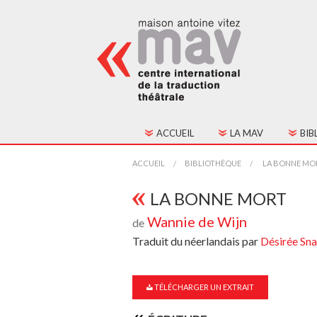
ACCUEIL
LA MAV
BIB
HISTORIQUE
TOU
ACCUEIL
BIBLIOTHÈQUE
LA BONNE MO
FONCTIONNEMENT
TEX
LA BONNE MORT
Wannie de Wijn
de
CONSEIL D'ADMINIST
Traduit du néerlandais par
Désirée Sn
CONTACTS
ADHÉSION
TÉLÉCHARGER UN EXTRAIT