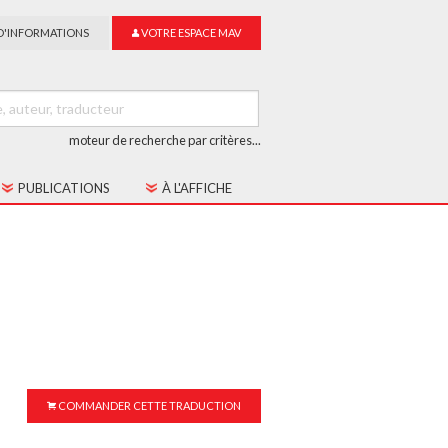
D'INFORMATIONS
VOTRE ESPACE MAV
moteur de recherche par critères...
PUBLICATIONS
À L'AFFICHE
LES CAHIERS MAV
GUIDE DU SUR-TITRAGE
LES COLLECTIONS
COMMANDER CETTE TRADUCTION