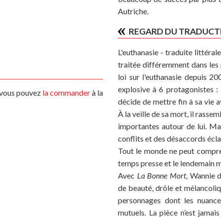
Autriche.
REGARD DU TRADUCT
L'euthanasie - traduite littéra
traitée différemment dans les
loi sur l'euthanasie depuis 2
explosive à 6 protagonistes :
s vous pouvez
la commander
à la
décide de mettre fin à sa vie 
À la veille de sa mort, il rasse
importantes autour de lui. Ma
conflits et des désaccords écla
Tout le monde ne peut compre
temps presse et le lendemain 
Avec
La Bonne Mort
, Wannie d
de beauté, drôle et mélancoliqu
personnages dont les nuances
mutuels. La pièce n’est jamais