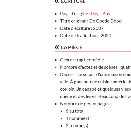
ÉCRITURE
Pays d'origine :
Pays-Bas
Titre original : De Goede Dood
Date d'écriture : 2007
Date de traduction : 2020
LA PIÈCE
Genre :
tragi-comédie
Nombre d'actes et de scènes :
quatr
Décors :
Le séjour d'une maison chic
ville. À gauche, une cuisine américain
couloir. Un canapé et quelques vieux 
queue et des livres. Beaucoup de livr
Nombre de personnages :
6 au total
4 homme(s)
2 femme(s)