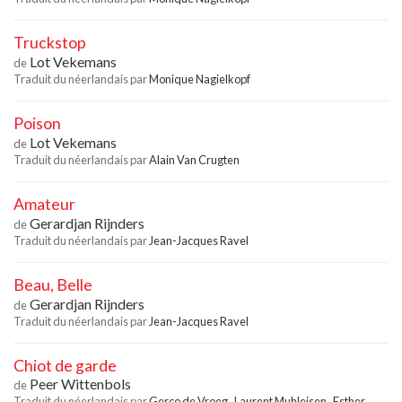
Truckstop
Lot Vekemans
de
Traduit du néerlandais par
Monique Nagielkopf
Poison
Lot Vekemans
de
Traduit du néerlandais par
Alain Van Crugten
Amateur
Gerardjan Rijnders
de
Traduit du néerlandais par
Jean-Jacques Ravel
Beau, Belle
Gerardjan Rijnders
de
Traduit du néerlandais par
Jean-Jacques Ravel
Chiot de garde
Peer Wittenbols
de
Traduit du néerlandais par
Gerco de Vroeg
,
Laurent Muhleisen
,
Esther