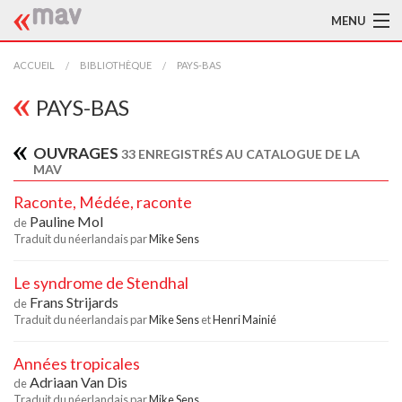
MENU
ACCUEIL
ACCUEIL
BIBLIOTHÈQUE
PAYS-BAS
LA MAV
PAYS-BAS
BIBLIOTHÈQUE
OUVRAGES
33 ENREGISTRÉS AU CATALOGUE DE LA
MAV
TRADUCTEURS
Raconte, Médée, raconte
AIDE À LA TRADUCTION
Pauline Mol
de
Traduit du néerlandais par
Mike Sens
PUBLICATIONS
Le syndrome de Stendhal
À L'AFFICHE
Frans Strijards
de
Traduit du néerlandais par
Mike Sens
et
Henri Mainié
Années tropicales
Adriaan Van Dis
de
Traduit du néerlandais par
Mike Sens