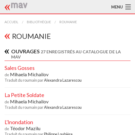
MENU
ACCUEIL
ACCUEIL
BIBLIOTHÈQUE
ROUMANIE
LA MAV
ROUMANIE
BIBLIOTHÈQUE
OUVRAGES
27 ENREGISTRÉS AU CATALOGUE DE LA
MAV
TRADUCTEURS
Sales Gosses
AIDE À LA TRADUCTION
Mihaela Michailov
de
Traduit du roumain par
Alexandra Lazarescou
PUBLICATIONS
La Petite Soldate
À L'AFFICHE
Mihaela Michailov
de
Traduit du roumain par
Alexandra Lazarescou
L’Inondation
Téodor Mazilu
de
Traduit du roumain par
Philippe Loubière