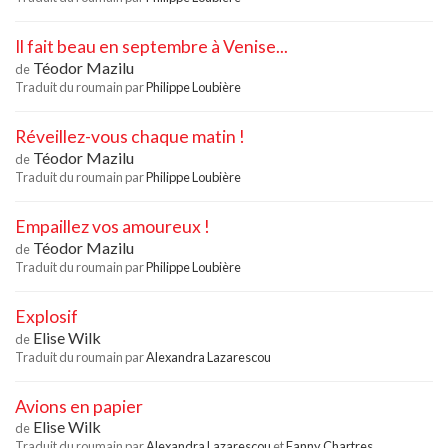
Il fait beau en septembre à Venise...
Téodor Mazilu
de
Traduit du roumain par
Philippe Loubière
Réveillez-vous chaque matin !
Téodor Mazilu
de
Traduit du roumain par
Philippe Loubière
Empaillez vos amoureux !
Téodor Mazilu
de
Traduit du roumain par
Philippe Loubière
Explosif
Elise Wilk
de
Traduit du roumain par
Alexandra Lazarescou
Avions en papier
Elise Wilk
de
Traduit du roumain par
Alexandra Lazarescou
et
Fanny Chartres