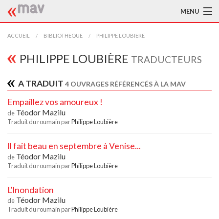
MENU
ACCUEIL
ACCUEIL
BIBLIOTHÈQUE
PHILIPPE LOUBIÈRE
LA MAV
PHILIPPE LOUBIÈRE
TRADUCTEURS
BIBLIOTHÈQUE
A TRADUIT
4 OUVRAGES RÉFÉRENCÉS À LA MAV
TRADUCTEURS
Empaillez vos amoureux !
Téodor Mazilu
de
AIDE À LA TRADUCTION
Traduit du roumain par
Philippe Loubière
PUBLICATIONS
Il fait beau en septembre à Venise...
Téodor Mazilu
de
À L'AFFICHE
Traduit du roumain par
Philippe Loubière
L’Inondation
Téodor Mazilu
de
Traduit du roumain par
Philippe Loubière