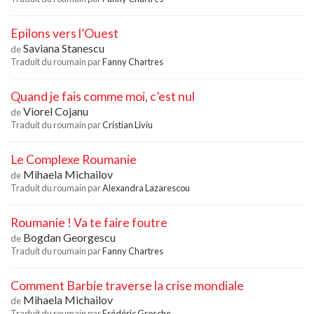
Epilons vers l’Ouest
Saviana Stanescu
de
Traduit du roumain par
Fanny Chartres
Quand je fais comme moi, c’est nul
Viorel Cojanu
de
Traduit du roumain par
Cristian Liviu
Le Complexe Roumanie
Mihaela Michailov
de
Traduit du roumain par
Alexandra Lazarescou
Roumanie ! Va te faire foutre
Bogdan Georgescu
de
Traduit du roumain par
Fanny Chartres
Comment Barbie traverse la crise mondiale
Mihaela Michailov
de
Traduit du roumain par
Frédéric Grosche