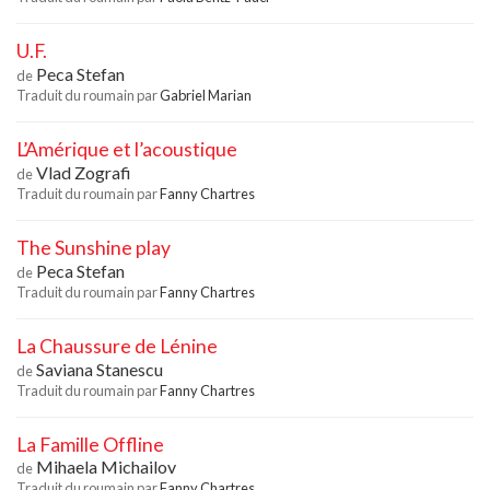
U.F.
Peca Stefan
de
Traduit du roumain par
Gabriel Marian
L’Amérique et l’acoustique
Vlad Zografi
de
Traduit du roumain par
Fanny Chartres
The Sunshine play
Peca Stefan
de
Traduit du roumain par
Fanny Chartres
La Chaussure de Lénine
Saviana Stanescu
de
Traduit du roumain par
Fanny Chartres
La Famille Offline
Mihaela Michailov
de
Traduit du roumain par
Fanny Chartres