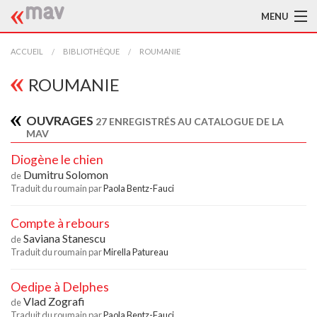
MENU
ACCUEIL
ACCUEIL
BIBLIOTHÈQUE
ROUMANIE
LA MAV
ROUMANIE
BIBLIOTHÈQUE
OUVRAGES
27 ENREGISTRÉS AU CATALOGUE DE LA
MAV
TRADUCTEURS
Diogène le chien
AIDE À LA TRADUCTION
Dumitru Solomon
de
Traduit du roumain par
Paola Bentz-Fauci
PUBLICATIONS
Compte à rebours
À L'AFFICHE
Saviana Stanescu
de
Traduit du roumain par
Mirella Patureau
Oedipe à Delphes
Vlad Zografi
de
Traduit du roumain par
Paola Bentz-Fauci