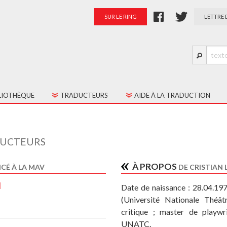
SUR LE RING
LETTRE 
LIOTHÈQUE
TRADUCTEURS
AIDE À LA TRADUCTION
S LES TEXTES
PRÉSENTATION
TES JEUNE PUBLIC
PALMARÈS
UCTEURS
RATION
À PROPOS
CÉ À LA MAV
DE CRISTIAN 
l
Date de naissance : 28.04.19
(Université Nationale Théât
critique ; master de playwr
UNATC.