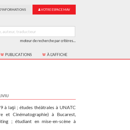
D'INFORMATIONS
VOTRE ESPACE MAV
moteur de recherche par critères...
PUBLICATIONS
À L'AFFICHE
LES CAHIERS MAV
GUIDE DU SUR-TITRAGE
LES COLLECTIONS
LIVIU
79 à Iaşi ; études théâtrales à UNATC
re et Cinématographie) à Bucarest,
iting ; étudiant en mise-en-scène à