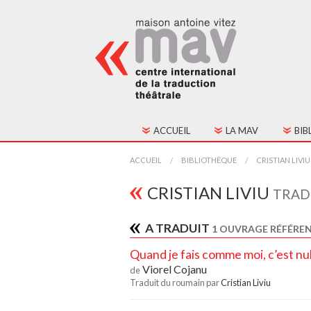
ACCUEIL
LA MAV
BIB
HISTORIQUE
TOU
ACCUEIL
BIBLIOTHÈQUE
CRISTIAN LIVIU
FONCTIONNEMENT
TEX
CRISTIAN LIVIU
TRAD
CONSEIL D'ADMINIST
A TRADUIT
1 OUVRAGE RÉFÉREN
CONTACTS
Quand je fais comme moi, c’est nu
Viorel Cojanu
de
ADHÉSION
Traduit du roumain par
Cristian Liviu