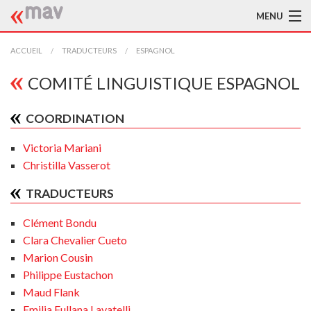
MENU
ACCUEIL
ACCUEIL
TRADUCTEURS
ESPAGNOL
LA MAV
COMITÉ LINGUISTIQUE ESPAGNOL
BIBLIOTHÈQUE
COORDINATION
TRADUCTEURS
Victoria Mariani
Christilla Vasserot
AIDE À LA TRADUCTION
TRADUCTEURS
PUBLICATIONS
Clément Bondu
À L'AFFICHE
Clara Chevalier Cueto
Marion Cousin
Philippe Eustachon
Maud Flank
Emilia Fullana Lavatelli