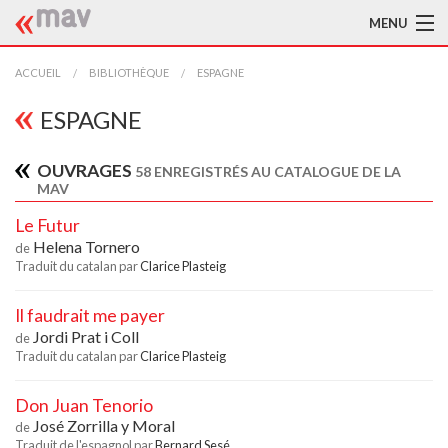
MENU
ACCUEIL
ACCUEIL
BIBLIOTHÈQUE
ESPAGNE
LA MAV
ESPAGNE
BIBLIOTHÈQUE
OUVRAGES
58 ENREGISTRÉS AU CATALOGUE DE LA
MAV
TRADUCTEURS
Le Futur
AIDE À LA TRADUCTION
Helena Tornero
de
Traduit du catalan par
Clarice Plasteig
PUBLICATIONS
Il faudrait me payer
À L'AFFICHE
Jordi Prat i Coll
de
Traduit du catalan par
Clarice Plasteig
Don Juan Tenorio
José Zorrilla y Moral
de
Traduit de l'espagnol par
Bernard Sesé