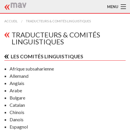
MENU
ACCUEIL
ACCUEIL
TRADUCTEURS & COMITÉS LINGUISTIQUES
LA MAV
TRADUCTEURS & COMITÉS
LINGUISTIQUES
BIBLIOTHÈQUE
LES COMITÉS LINGUISTIQUES
TRADUCTEURS
Afrique subsaharienne
AIDE À LA TRADUCTION
Allemand
Anglais
PUBLICATIONS
Arabe
À L'AFFICHE
Bulgare
Catalan
Chinois
Danois
Espagnol