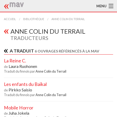
MENU
ACCUEIL
ACCUEIL
BIBLIOTHÈQUE
ANNE COLIN DU TERRAIL
LA MAV
ANNE COLIN DU TERRAIL
TRADUCTEURS
BIBLIOTHÈQUE
A TRADUIT
6 OUVRAGES RÉFÉRENCÉS À LA MAV
TRADUCTEURS
La Reine C.
AIDE À LA TRADUCTION
Laura Ruohonen
de
Traduit du finnois par
Anne Colin du Terrail
PUBLICATIONS
Les enfants du Baïkal
À L'AFFICHE
Pirkko Saisio
de
Traduit du finnois par
Anne Colin du Terrail
Mobile Horror
Juha Jokela
de