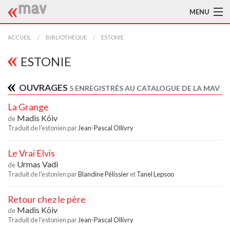
MENU
ACCUEIL
ACCUEIL
BIBLIOTHÈQUE
ESTONIE
LA MAV
ESTONIE
BIBLIOTHÈQUE
OUVRAGES
5 ENREGISTRÉS AU CATALOGUE DE LA MAV
TRADUCTEURS
La Grange
Madis Kõiv
de
AIDE À LA TRADUCTION
Traduit de l'estonien par
Jean-Pascal Ollivry
PUBLICATIONS
Le Vrai Elvis
Urmas Vadi
de
À L'AFFICHE
Traduit de l'estonien par
Blandine Pélissier
et
Tanel Lepsoo
Retour chez le père
Madis Kõiv
de
Traduit de l'estonien par
Jean-Pascal Ollivry