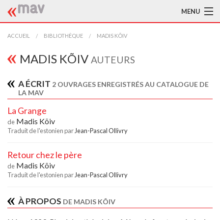
MENU
ACCUEIL
ACCUEIL
BIBLIOTHÈQUE
MADIS KÕIV
LA MAV
MADIS KÕIV
AUTEURS
BIBLIOTHÈQUE
A ÉCRIT
2 OUVRAGES ENREGISTRÉS AU CATALOGUE DE
LA MAV
TRADUCTEURS
La Grange
AIDE À LA TRADUCTION
Madis Kõiv
de
Traduit de l'estonien par
Jean-Pascal Ollivry
PUBLICATIONS
Retour chez le père
À L'AFFICHE
Madis Kõiv
de
Traduit de l'estonien par
Jean-Pascal Ollivry
À PROPOS
DE MADIS KÕIV