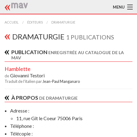
MENU
ACCUEIL
ACCUEIL
ÉDITEURS
DRAMATURGIE
LA MAV
DRAMATURGIE
1 PUBLICATIONS
BIBLIOTHÈQUE
PUBLICATION
ENREGISTRÉE AU CATALOGUE DE LA
MAV
TRADUCTEURS
Hamblette
AIDE À LA TRADUCTION
Giovanni Testori
de
Traduit de l'italien par
Jean-Paul Manganaro
PUBLICATIONS
À PROPOS
DE DRAMATURGIE
À L'AFFICHE
Adresse :
11, rue Gît le Coeur 75006 Paris
Téléphone :
Télécopie :