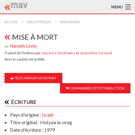
MENU
ACCUEIL
ACCUEIL
BIBLIOTHÈQUE
MISE À MORT
LA MAV
MISE À MORT
Hanokh Levin
de
BIBLIOTHÈQUE
Traduit de l'hébreu par
Laurence Sendrowicz
et
Jacqueline Carnaud
Avec le soutien de la MAV
TRADUCTEURS
AIDE À LA TRADUCTION
TÉLÉCHARGER UN EXTRAIT
PUBLICATIONS
COMMANDER CETTE TRADUCTION
À L'AFFICHE
ÉCRITURE
Pays d'origine :
Israël
Titre original : Hotza’a la-oreg
Date d'écriture : 1979