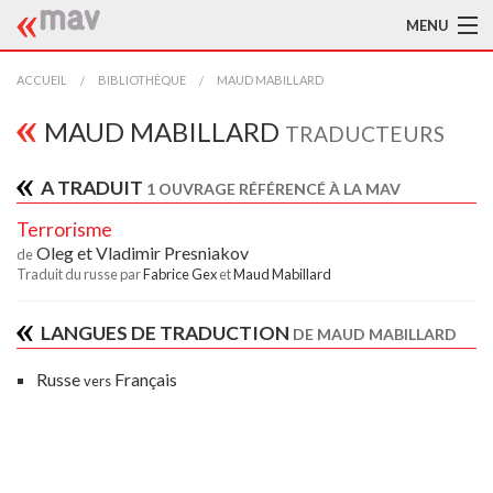
MENU
ACCUEIL
ACCUEIL
BIBLIOTHÈQUE
MAUD MABILLARD
LA MAV
MAUD MABILLARD
TRADUCTEURS
BIBLIOTHÈQUE
A TRADUIT
1 OUVRAGE RÉFÉRENCÉ À LA MAV
TRADUCTEURS
Terrorisme
Oleg et Vladimir Presniakov
de
AIDE À LA TRADUCTION
Traduit du russe par
Fabrice Gex
et
Maud Mabillard
PUBLICATIONS
LANGUES DE TRADUCTION
DE MAUD MABILLARD
À L'AFFICHE
Russe
Français
vers