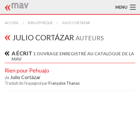
MENU
ACCUEIL
ACCUEIL
BIBLIOTHÈQUE
JULIO CORTÁZAR
LA MAV
JULIO CORTÁZAR
AUTEURS
BIBLIOTHÈQUE
A ÉCRIT
1 OUVRAGE ENREGISTRÉ AU CATALOGUE DE LA
MAV
TRADUCTEURS
Rien pour Pehuajo
AIDE À LA TRADUCTION
Julio Cortázar
de
Traduit de l'espagnol par
Françoise Thanas
PUBLICATIONS
À L'AFFICHE