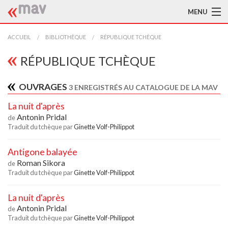
MENU
ACCUEIL
ACCUEIL
BIBLIOTHÈQUE
RÉPUBLIQUE TCHÈQUE
LA MAV
RÉPUBLIQUE TCHÈQUE
BIBLIOTHÈQUE
OUVRAGES
3 ENREGISTRÉS AU CATALOGUE DE LA MAV
TRADUCTEURS
La nuit d'après
Antonin Pridal
de
AIDE À LA TRADUCTION
Traduit du tchèque par
Ginette Volf-Philippot
PUBLICATIONS
Antigone balayée
Roman Sikora
de
À L'AFFICHE
Traduit du tchèque par
Ginette Volf-Philippot
La nuit d'après
Antonin Pridal
de
Traduit du tchèque par
Ginette Volf-Philippot