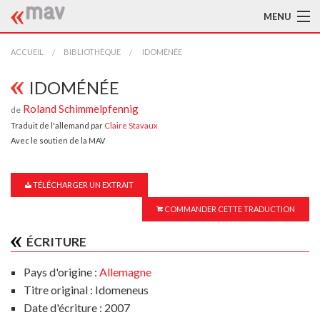
MENU
ACCUEIL
ACCUEIL
BIBLIOTHÈQUE
IDOMÉNÉE
LA MAV
IDOMÉNÉE
Roland Schimmelpfennig
de
BIBLIOTHÈQUE
Traduit de l'allemand par
Claire Stavaux
Avec le soutien de la MAV
TRADUCTEURS
AIDE À LA TRADUCTION
TÉLÉCHARGER UN EXTRAIT
PUBLICATIONS
COMMANDER CETTE TRADUCTION
À L'AFFICHE
ÉCRITURE
Pays d'origine :
Allemagne
Titre original : Idomeneus
Date d'écriture : 2007