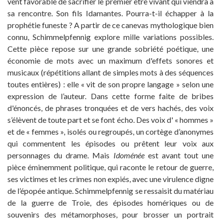
vent favorable de sacrifier le premier être vivant qui viendra à
sa rencontre. Son fils Idamantes. Pourra-t-il échapper à la
prophétie funeste ? A partir de ce canevas mythologique bien
connu, Schimmelpfennig explore mille variations possibles.
Cette pièce repose sur une grande sobriété poétique, une
économie de mots avec un maximum d'effets sonores et
musicaux (répétitions allant de simples mots à des séquences
toutes entières) : elle « vit de son propre langage » selon une
expression de l’auteur. Dans cette forme faite de bribes
d'énoncés, de phrases tronquées et de vers hachés, des voix
s’élèvent de toute part et se font écho. Des voix d' « hommes »
et de « femmes », isolés ou regroupés, un cortège d’anonymes
qui commentent les épisodes ou prêtent leur voix aux
personnages du drame. Mais
Idoménée
est avant tout une
pièce éminemment politique, qui raconte le retour de guerre,
ses victimes et les crimes non expiés, avec une virulence digne
de l’épopée antique. Schimmelpfennig se ressaisit du matériau
de la guerre de Troie, des épisodes homériques ou de
souvenirs des métamorphoses, pour brosser un portrait