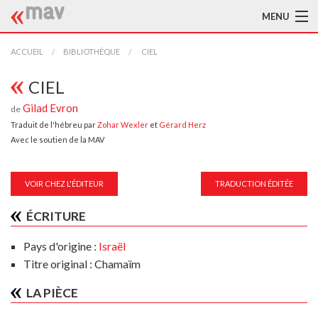
MENU
ACCUEIL
ACCUEIL
BIBLIOTHÈQUE
CIEL
LA MAV
CIEL
Gilad Evron
de
BIBLIOTHÈQUE
Traduit de l'hébreu par
Zohar Wexler
et
Gérard Herz
Avec le soutien de la MAV
TRADUCTEURS
AIDE À LA TRADUCTION
VOIR CHEZ L'ÉDITEUR
TRADUCTION ÉDITÉE
PUBLICATIONS
ÉCRITURE
À L'AFFICHE
Pays d'origine :
Israël
Titre original : Chamaïm
LA PIÈCE