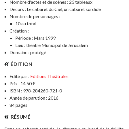
Nombre d'actes et de scènes :
23 tableaux
Décors :
Le cabaret du Ciel, un cabaret sordide
Nombre de personnages :
10 au total
Création :
Période :
Mars 1999
Lieu :
théâtre Municipal de Jérusalem
Domaine :
protégé
ÉDITION
Edité par :
Editions Théâtrales
Prix : 14.50 €
ISBN : 978-284260-721-0
Année de parution : 2016
84 pages
RÉSUMÉ
Dans un cabaret sordide, le directeur au bord de la faillite,