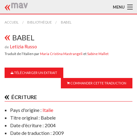
MENU
ACCUEIL
ACCUEIL
BIBLIOTHÈQUE
BABEL
LA MAV
BABEL
Letizia Russo
de
BIBLIOTHÈQUE
Traduit de l'italien par
Maria Cristina Mastrangeli
et
Sabine Mallet
TRADUCTEURS
TÉLÉCHARGER UN EXTRAIT
AIDE À LA TRADUCTION
COMMANDER CETTE TRADUCTION
PUBLICATIONS
ÉCRITURE
À L'AFFICHE
Pays d'origine :
Italie
Titre original : Babele
Date d'écriture : 2004
Date de traduction : 2009