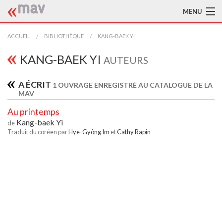
MENU
ACCUEIL
ACCUEIL
BIBLIOTHÈQUE
KANG-BAEK YI
LA MAV
KANG-BAEK YI
AUTEURS
BIBLIOTHÈQUE
A ÉCRIT
1 OUVRAGE ENREGISTRÉ AU CATALOGUE DE LA
MAV
TRADUCTEURS
Au printemps
AIDE À LA TRADUCTION
Kang-baek Yi
de
Traduit du coréen par
Hye-Gyông Im
et
Cathy Rapin
PUBLICATIONS
À L'AFFICHE