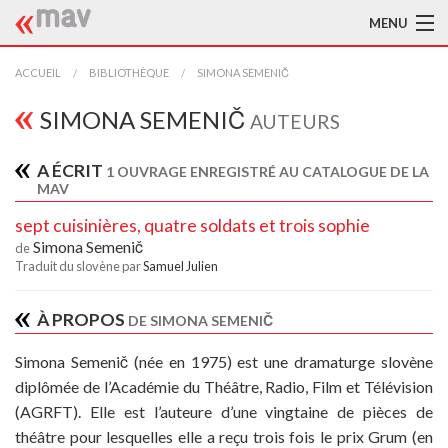
MENU
ACCUEIL
ACCUEIL
BIBLIOTHÈQUE
SIMONA SEMENIČ
LA MAV
SIMONA SEMENIČ
AUTEURS
BIBLIOTHÈQUE
A ÉCRIT
1 OUVRAGE ENREGISTRÉ AU CATALOGUE DE LA
MAV
TRADUCTEURS
sept cuisinières, quatre soldats et trois sophie
AIDE À LA TRADUCTION
Simona Semenič
de
Traduit du slovène par
Samuel Julien
PUBLICATIONS
À PROPOS
DE SIMONA SEMENIČ
À L'AFFICHE
Simona Semenič (née en 1975) est une dramaturge slovène
diplômée de l’Académie du Théâtre, Radio, Film et Télévision
(AGRFT). Elle est l’auteure d’une vingtaine de pièces de
théâtre pour lesquelles elle a reçu trois fois le prix Grum (en