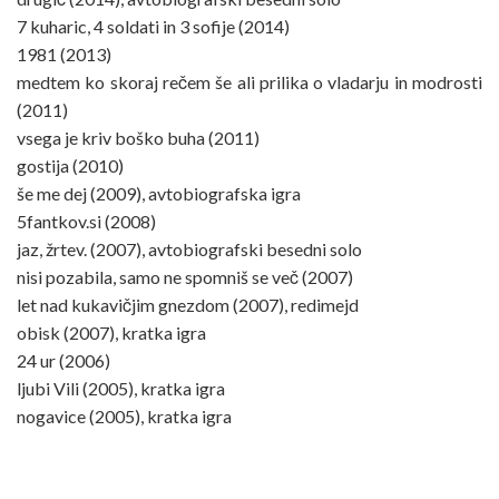
7 kuharic, 4 soldati in 3 sofije (2014)
1981 (2013)
medtem ko skoraj rečem še ali prilika o vladarju in modrosti
(2011)
vsega je kriv boško buha (2011)
gostija (2010)
še me dej (2009), avtobiografska igra
5fantkov.si (2008)
jaz, žrtev. (2007), avtobiografski besedni solo
nisi pozabila, samo ne spomniš se več (2007)
let nad kukavičjim gnezdom (2007), redimejd
obisk (2007), kratka igra
24 ur (2006)
ljubi Vili (2005), kratka igra
nogavice (2005), kratka igra