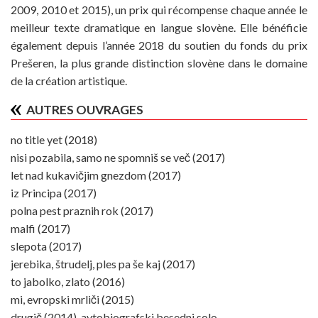
2009, 2010 et 2015), un prix qui récompense chaque année le
meilleur texte dramatique en langue slovène. Elle bénéficie
également depuis l’année 2018 du soutien du fonds du prix
Prešeren, la plus grande distinction slovène dans le domaine
de la création artistique.
AUTRES OUVRAGES
no title yet (2018)
nisi pozabila, samo ne spomniš se več (2017)
let nad kukavičjim gnezdom (2017)
iz Principa (2017)
polna pest praznih rok (2017)
malfi (2017)
slepota (2017)
jerebika, štrudelj, ples pa še kaj (2017)
to jabolko, zlato (2016)
mi, evropski mrliči (2015)
drugič (2014), avtobiografski besedni solo