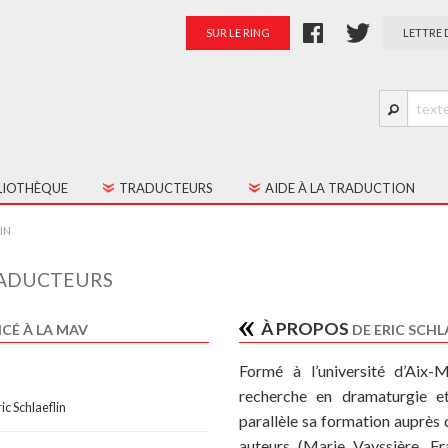
SUR LE RING
LETTRE 
LIOTHÈQUE
TRADUCTEURS
AIDE À LA TRADUCTION
S LES TEXTES
PRÉSENTATION
IN
TES JEUNE PUBLIC
PALMARÈS
ADUCTEURS
RATION
À PROPOS
CÉ À LA MAV
DE ERIC SCHL
Formé à l’université d’Aix-M
recherche en dramaturgie et 
ric Schlaeflin
parallèle sa formation auprès
auteurs (Marie Vayssière, F