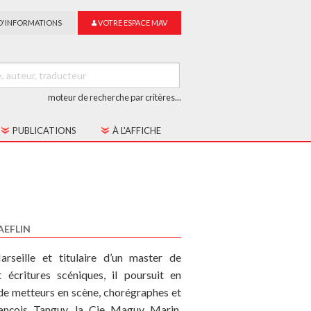
D'INFORMATIONS
VOTRE ESPACE MAV
moteur de recherche par critères...
PUBLICATIONS
À L'AFFICHE
LES CAHIERS MAV
GUIDE DU SUR-TITRAGE
LES COLLECTIONS
AEFLIN
arseille et titulaire d’un master de
écritures scéniques, il poursuit en
 de metteurs en scène, chorégraphes et
rançois Tanguy, la Cie Maguy Marin,