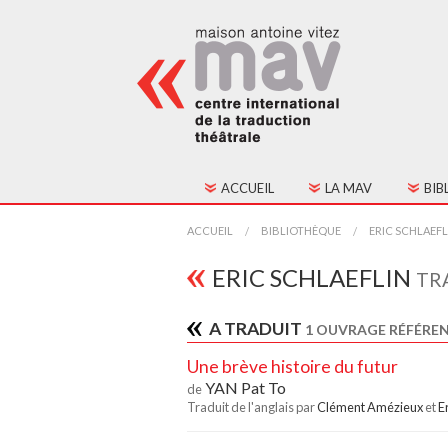
ACCUEIL
LA MAV
BIB
HISTORIQUE
TOU
ACCUEIL
BIBLIOTHÈQUE
ERIC SCHLAEFL
FONCTIONNEMENT
TEX
ERIC SCHLAEFLIN
TR
CONSEIL D'ADMINIST
A TRADUIT
1 OUVRAGE RÉFÉREN
CONTACTS
Une brève histoire du futur
YAN Pat To
de
ADHÉSION
Traduit de l'anglais par
Clément Amézieux
et
E