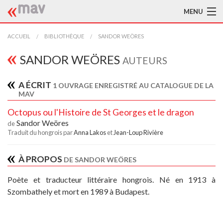
MENU
ACCUEIL
ACCUEIL
BIBLIOTHÈQUE
SANDOR WEÖRES
LA MAV
SANDOR WEÖRES
AUTEURS
BIBLIOTHÈQUE
A ÉCRIT
1 OUVRAGE ENREGISTRÉ AU CATALOGUE DE LA
MAV
TRADUCTEURS
Octopus ou l'Histoire de St Georges et le dragon
AIDE À LA TRADUCTION
Sandor Weöres
de
Traduit du hongrois par
Anna Lakos
et
Jean-Loup Rivière
PUBLICATIONS
À PROPOS
DE SANDOR WEÖRES
À L'AFFICHE
Poète et traducteur littéraire hongrois. Né en 1913 à
Szombathely et mort en 1989 à Budapest.