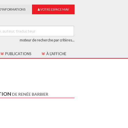
D'INFORMATIONS
VOTRE ESPACE MAV
moteur de recherche par critères...
PUBLICATIONS
À L'AFFICHE
LES CAHIERS MAV
GUIDE DU SUR-TITRAGE
LES COLLECTIONS
TION
DE RENÉE BARBIER