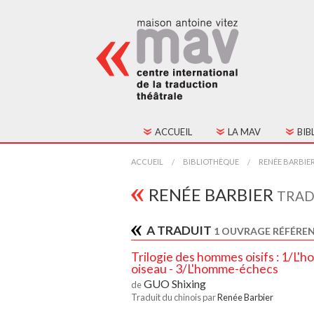
ACCUEIL
LA MAV
BIB
HISTORIQUE
TOU
ACCUEIL
BIBLIOTHÈQUE
RENÉE BARBIE
FONCTIONNEMENT
TEX
RENÉE BARBIER
TRAD
CONSEIL D'ADMINIST
A TRADUIT
1 OUVRAGE RÉFÉREN
CONTACTS
Trilogie des hommes oisifs : 1/L
oiseau - 3/L'homme-échecs
GUO Shixing
ADHÉSION
de
Traduit du chinois par
Renée Barbier