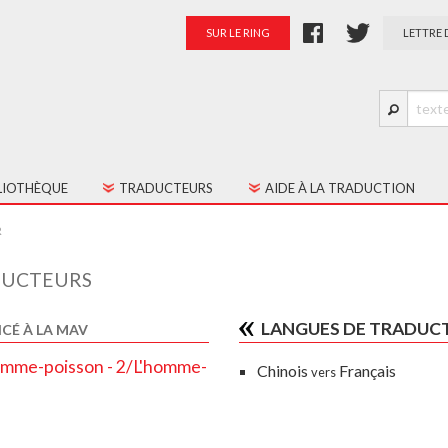
SUR LE RING
LETTRE 
LIOTHÈQUE
TRADUCTEURS
AIDE À LA TRADUCTION
S LES TEXTES
PRÉSENTATION
R
TES JEUNE PUBLIC
PALMARÈS
UCTEURS
RATION
LANGUES DE TRADUC
CÉ À LA MAV
'homme-poisson - 2/L'homme-
Chinois
Français
vers