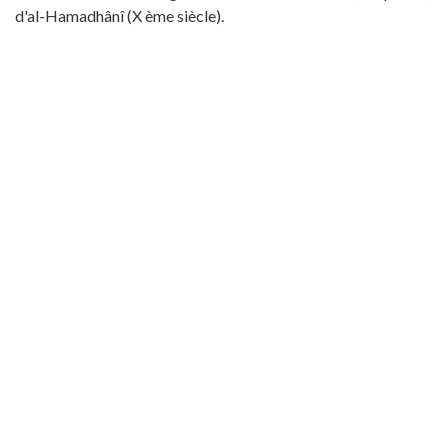
d'al-Hamadhânî (X ème siècle).