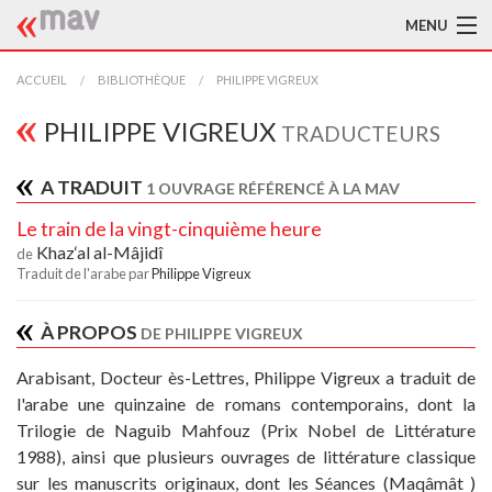
MENU
ACCUEIL
ACCUEIL
BIBLIOTHÈQUE
PHILIPPE VIGREUX
LA MAV
PHILIPPE VIGREUX
TRADUCTEURS
BIBLIOTHÈQUE
A TRADUIT
1 OUVRAGE RÉFÉRENCÉ À LA MAV
TRADUCTEURS
Le train de la vingt-cinquième heure
Khaz‘al al-Mâjidî
de
AIDE À LA TRADUCTION
Traduit de l'arabe par
Philippe Vigreux
PUBLICATIONS
À PROPOS
DE PHILIPPE VIGREUX
À L'AFFICHE
Arabisant, Docteur ès-Lettres, Philippe Vigreux a traduit de
l'arabe une quinzaine de romans contemporains, dont la
Trilogie de Naguib Mahfouz (Prix Nobel de Littérature
1988), ainsi que plusieurs ouvrages de littérature classique
sur les manuscrits originaux, dont les Séances (Maqâmât )