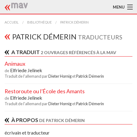
MENU
ACCUEIL
ACCUEIL
BIBLIOTHÈQUE
PATRICK DÉMERIN
LA MAV
PATRICK DÉMERIN
TRADUCTEURS
BIBLIOTHÈQUE
A TRADUIT
2 OUVRAGES RÉFÉRENCÉS À LA MAV
TRADUCTEURS
Animaux
Elfriede Jelinek
de
AIDE À LA TRADUCTION
Traduit de l'allemand par
Dieter Hornig
et
Patrick Démerin
PUBLICATIONS
Restoroute ou l’École des Amants
Elfriede Jelinek
de
À L'AFFICHE
Traduit de l'allemand par
Dieter Hornig
et
Patrick Démerin
À PROPOS
DE PATRICK DÉMERIN
écrivain et traducteur