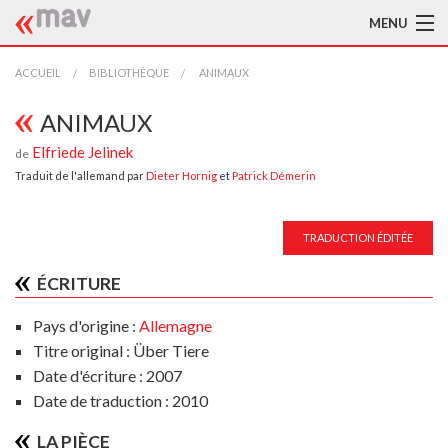
MENU
ACCUEIL
ACCUEIL
BIBLIOTHÈQUE
ANIMAUX
LA MAV
ANIMAUX
Elfriede Jelinek
de
BIBLIOTHÈQUE
Traduit de l'allemand par
Dieter Hornig
et
Patrick Démerin
TRADUCTEURS
TRADUCTION ÉDITÉE
AIDE À LA TRADUCTION
ÉCRITURE
PUBLICATIONS
Pays d'origine :
Allemagne
À L'AFFICHE
Titre original : Über Tiere
Date d'écriture : 2007
Date de traduction : 2010
LA PIÈCE