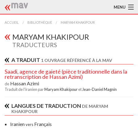
MENU
ACCUEIL
ACCUEIL
BIBLIOTHÈQUE
MARYAM KHAKIPOUR
LA MAV
MARYAM KHAKIPOUR
TRADUCTEURS
BIBLIOTHÈQUE
A TRADUIT
1 OUVRAGE RÉFÉRENCÉ À LA MAV
TRADUCTEURS
Saadi, agence de gaieté (pièce traditionnelle dans la
AIDE À LA TRADUCTION
retranscription de Hassan Azimi)
Hassan Azimi
de
PUBLICATIONS
Traduit de l'iranien par
Maryam Khakipour
et
Jean-Daniel Magnin
À L'AFFICHE
LANGUES DE TRADUCTION
DE MARYAM
KHAKIPOUR
Iranien
Français
vers