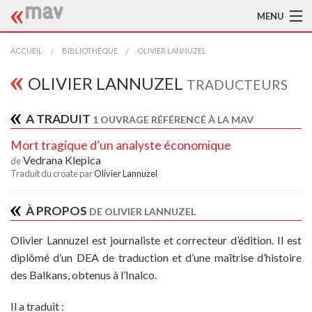
MENU
ACCUEIL
ACCUEIL
BIBLIOTHÈQUE
OLIVIER LANNUZEL
LA MAV
OLIVIER LANNUZEL
TRADUCTEURS
BIBLIOTHÈQUE
A TRADUIT
1 OUVRAGE RÉFÉRENCÉ À LA MAV
TRADUCTEURS
Mort tragique d’un analyste économique
Vedrana Klepica
de
AIDE À LA TRADUCTION
Traduit du croate par
Olivier Lannuzel
PUBLICATIONS
À PROPOS
DE OLIVIER LANNUZEL
À L'AFFICHE
Olivier Lannuzel est journaliste et correcteur d’édition. Il est
diplômé d’un DEA de traduction et d’une maîtrise d’histoire
des Balkans, obtenus à l’Inalco.
Il a traduit :