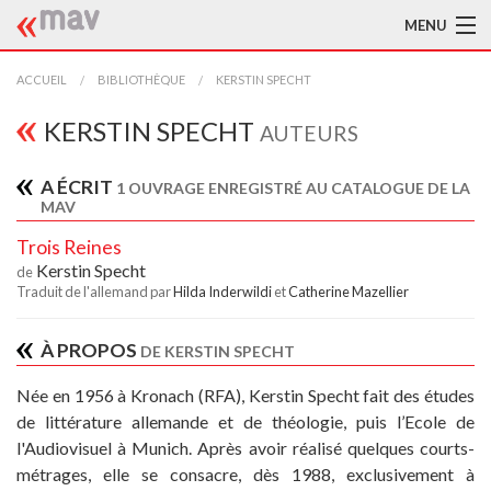
MENU
ACCUEIL
ACCUEIL
BIBLIOTHÈQUE
KERSTIN SPECHT
LA MAV
KERSTIN SPECHT
AUTEURS
BIBLIOTHÈQUE
A ÉCRIT
1 OUVRAGE ENREGISTRÉ AU CATALOGUE DE LA
MAV
TRADUCTEURS
Trois Reines
AIDE À LA TRADUCTION
Kerstin Specht
de
Traduit de l'allemand par
Hilda Inderwildi
et
Catherine Mazellier
PUBLICATIONS
À PROPOS
DE KERSTIN SPECHT
À L'AFFICHE
Née en 1956 à Kronach (RFA), Kerstin Specht fait des études
de littérature allemande et de théologie, puis l’Ecole de
l'Audiovisuel à Munich. Après avoir réalisé quelques courts-
métrages, elle se consacre, dès 1988, exclusivement à