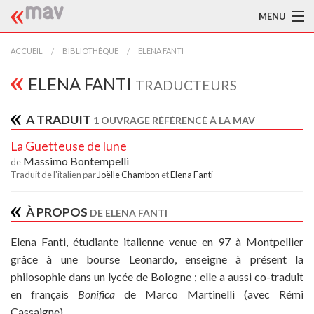
MENU
ACCUEIL
ACCUEIL
BIBLIOTHÈQUE
ELENA FANTI
LA MAV
ELENA FANTI
TRADUCTEURS
BIBLIOTHÈQUE
A TRADUIT
1 OUVRAGE RÉFÉRENCÉ À LA MAV
TRADUCTEURS
La Guetteuse de lune
Massimo Bontempelli
de
AIDE À LA TRADUCTION
Traduit de l'italien par
Joëlle Chambon
et
Elena Fanti
PUBLICATIONS
À PROPOS
DE ELENA FANTI
À L'AFFICHE
Elena Fanti, étudiante italienne venue en 97 à Montpellier
grâce à une bourse Leonardo, enseigne à présent la
philosophie dans un lycée de Bologne ; elle a aussi co-traduit
en français
Bonifica
de Marco Martinelli (avec Rémi
Cassaigne).