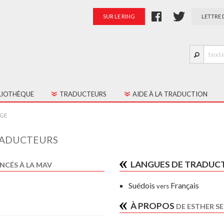
SUR LE RING
LETTRE 
LIOTHÈQUE
TRADUCTEURS
AIDE À LA TRADUCTION
S LES TEXTES
PRÉSENTATION
AGE
TES JEUNE PUBLIC
PALMARÈS
ADUCTEURS
RATION
LANGUES DE TRADUC
NCÉS À LA MAV
Suédois
Français
vers
À PROPOS
DE ESTHER S