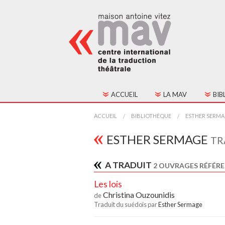
ACCUEIL
LA MAV
BIB
HISTORIQUE
TOU
ACCUEIL
BIBLIOTHÈQUE
ESTHER SERM
FONCTIONNEMENT
TEX
ESTHER SERMAGE
TR
CONSEIL D'ADMINIST
A TRADUIT
2 OUVRAGES RÉFÉRE
CONTACTS
Les lois
Christina Ouzounidis
de
ADHÉSION
Traduit du suédois par
Esther Sermage