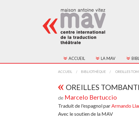
ACCUEIL
LA MAV
BIB
HISTORIQUE
TOU
ACCUEIL
BIBLIOTHÈQUE
OREILLES TOM
FONCTIONNEMENT
TEX
OREILLES TOMBANTE
Marcelo Bertuccio
de
CONSEIL D'ADMINIST
Traduit de l'espagnol par
Armando Ll
CONTACTS
Avec le soutien de la MAV
ADHÉSION