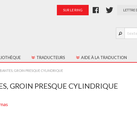
SUR LE RING
LETTRE 
LIOTHÈQUE
TRADUCTEURS
AIDE À LA TRADUCTION
S LES TEXTES
PRÉSENTATION
BANTES, GROIN PRESQUE CYLINDRIQUE
TES JEUNE PUBLIC
PALMARÈS
S, GROIN PRESQUE CYLINDRIQUE
RATION
amas