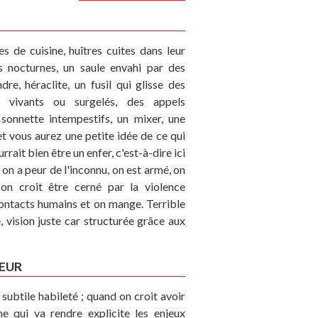
es de cuisine, huîtres cuites dans leur
rs nocturnes, un saule envahi par des
dre, héraclite, un fusil qui glisse des
 vivants ou surgelés, des appels
sonnette intempestifs, un mixer, une
et vous aurez une petite idée de ce qui
rrait bien être un enfer, c'est-à-dire ici
 on a peur de l'inconnu, on est armé, on
on croit être cerné par la violence
contacts humains et on mange. Terrible
e, vision juste car structurée grâce aux
EUR
subtile habileté ; quand on croit avoir
ane qui va rendre explicite les enjeux