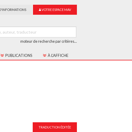
D'INFORMATIONS
VOTRE ESPACE MAV
moteur de recherche par critères...
PUBLICATIONS
À L'AFFICHE
LES CAHIERS MAV
GUIDE DU SUR-TITRAGE
LES COLLECTIONS
TRADUCTION ÉDITÉE