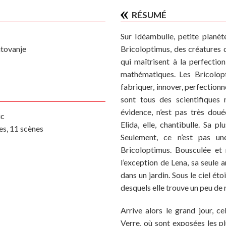
RÉSUMÉ
Sur Idéambulle, petite planète
utovanje
Bricoloptimus, des créatures
qui maîtrisent à la perfectio
mathématiques. Les Bricolopt
fabriquer, innover, perfectionne
sont tous des scientifiques 
évidence, n’est pas très dou
ic
Elida, elle, chantibulle. Sa p
es, 11 scènes
Seulement, ce n’est pas un
Bricoloptimus. Bousculée et
l’exception de Lena, sa seule a
dans un jardin. Sous le ciel éto
desquels elle trouve un peu de 
Arrive alors le grand jour, c
Verre, où sont exposées les pl