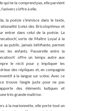
e qui ne la comprend pas, elle parvient
l’univers s’offre à elle.
da, la poésie s’immisce dans le texte,
ationalité (celui des Bricoloptimus et
ur entrer dans celui de la poésie. La
hecaboch’, sorte de Maître Loyal à la
e au public, jamais bêtifiante, permet
ec les enfants. Passerelle entre la
hecaboch’ offre un temps autre aux
ompre le récit pour y impliquer les
ntérieur des répliques et, en compagnie
 inventif à la langue sur scène. Avec ce
rice trouve l’angle juste pour ne pas
e apporte des éléments ludiques et
une très grande maîtrise.
ers à la marionnette, elle porte tout un