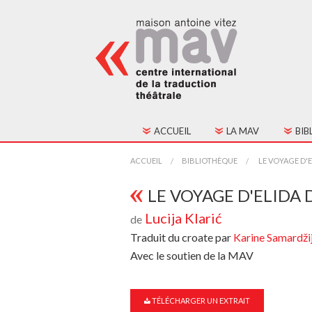
ACCUEIL
LA MAV
BIB
HISTORIQUE
TOU
ACCUEIL
BIBLIOTHÈQUE
LE VOYAGE D'E
FONCTIONNEMENT
TEX
LE VOYAGE D'ELIDA 
Lucija Klarić
de
CONSEIL D'ADMINIST
Traduit du croate par
Karine Samardži
CONTACTS
Avec le soutien de la MAV
ADHÉSION
TÉLÉCHARGER UN EXTRAIT