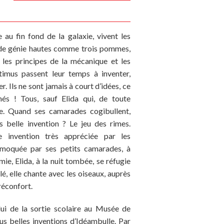
 au fin fond de la galaxie, vivent les
 de génie hautes comme trois pommes,
n les principes de la mécanique et les
imus passent leur temps à inventer,
r. Ils ne sont jamais à court d’idées, ce
nés ! Tous, sauf Elida qui, de toute
ée. Quand ses camarades cogibullent,
lus belle invention ? Le jeu des rimes.
e invention très appréciée par les
 moquée par ses petits camarades, à
mie, Elida, à la nuit tombée, se réfugie
ilé, elle chante avec les oiseaux, auprès
réconfort.
elui de la sortie scolaire au Musée de
us belles inventions d’Idéambulle. Par