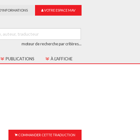
D'INFORMATIONS
VOTRE ESPACE MAV
moteur de recherche par critères...
PUBLICATIONS
À L'AFFICHE
LES CAHIERS MAV
GUIDE DU SUR-TITRAGE
LES COLLECTIONS
COMMANDER CETTE TRADUCTION