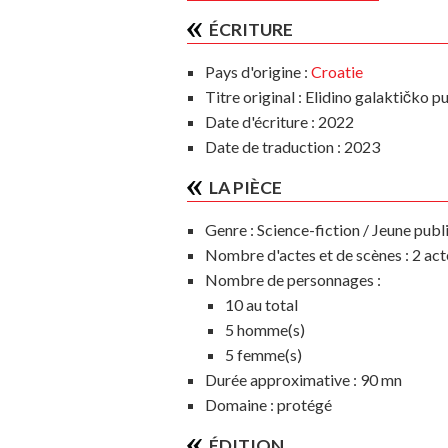
ÉCRITURE
Pays d'origine :
Croatie
Titre original : Elidino galaktičko p
Date d'écriture : 2022
Date de traduction : 2023
LA PIÈCE
Genre :
Science-fiction / Jeune publ
Nombre d'actes et de scènes :
2 act
Nombre de personnages :
10 au total
5 homme(s)
5 femme(s)
Durée approximative :
90 mn
Domaine :
protégé
ÉDITION