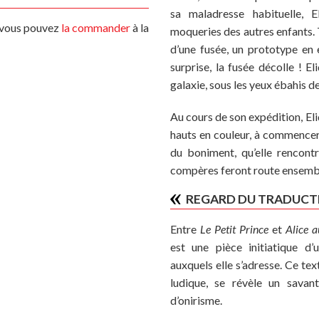
sa maladresse habituelle, 
s vous pouvez
la commander
à la
moqueries des autres enfants. 
d’une fusée, un prototype en e
surprise, la fusée décolle ! 
galaxie, sous les yeux ébahis d
Au cours de son expédition, El
hauts en couleur, à commencer
du boniment, qu’elle rencont
compères feront route ensemble
REGARD DU TRADUCT
Entre
Le Petit Prince
et
Alice a
est une pièce initiatique d’
auxquels elle s’adresse. Ce te
ludique, se révèle un savan
d’onirisme.