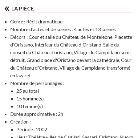
LA PIÈCE
Genre :
Récit dramatique
Nombre d'actes et de scènes :
4 actes et 13 scènes
Décors :
Cour et salle du Château de Monteleone, Placette
d'Oristano, Intérieur du Château d'Oristano, Salle du
conseil du Château d'oristano, Village du Campidano semi-
détruit, Grand place d'Oristano devant la cathédrale, Cour
du Château d'Oristano, Village du Campidano transformé
en lazaret.
Nombre de personnages :
25 au total
15 homme(s)
10 femme(s)
Durée approximative :
2h
Création :
Période :
2002
Lieu :
Théâtre villes de Cagliari, Sassari, Oristano, Nuoro