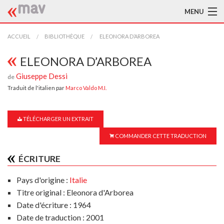
MENU
ACCUEIL
ACCUEIL
BIBLIOTHÈQUE
ELEONORA D’ARBOREA
LA MAV
ELEONORA D’ARBOREA
Giuseppe Dessi
de
BIBLIOTHÈQUE
Traduit de l'italien par
Marco Valdo M.I.
TRADUCTEURS
TÉLÉCHARGER UN EXTRAIT
AIDE À LA TRADUCTION
COMMANDER CETTE TRADUCTION
PUBLICATIONS
ÉCRITURE
À L'AFFICHE
Pays d'origine :
Italie
Titre original : Eleonora d'Arborea
Date d'écriture : 1964
Date de traduction : 2001