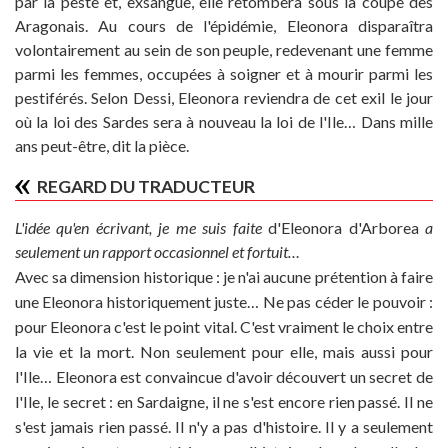
par la peste et, exsangue, elle retombera sous la coupe des
Aragonais. Au cours de l'épidémie, Eleonora disparaîtra
volontairement au sein de son peuple, redevenant une femme
parmi les femmes, occupées à soigner et à mourir parmi les
pestiférés. Selon Dessi, Eleonora reviendra de cet exil le jour
où la loi des Sardes sera à nouveau la loi de l'Ile… Dans mille
ans peut-être, dit la pièce.
REGARD DU TRADUCTEUR
L'idée qu'en écrivant, je me suis faite
d'Eleonora d'Arborea
a
seulement un rapport occasionnel et fortuit…
Avec sa dimension historique : je n'ai aucune prétention à faire
une Eleonora historiquement juste… Ne pas céder le pouvoir :
pour Eleonora c'est le point vital. C'est vraiment le choix entre
la vie et
la mort. Non
seulement pour elle, mais aussi pour
l'Ile… Eleonora est convaincue d'avoir découvert un secret de
l'Ile, le secret : en Sardaigne, il ne s'est encore rien passé. Il ne
s'est jamais rien passé. Il n'y a pas d'histoire. Il y a seulement