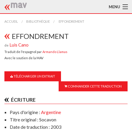
MENU
ACCUEIL
ACCUEIL
BIBLIOTHÈQUE
EFFONDREMENT
LA MAV
EFFONDREMENT
Luis Cano
de
BIBLIOTHÈQUE
Traduit de l'espagnol par
Armando Llamas
Avec le soutien de la MAV
TRADUCTEURS
AIDE À LA TRADUCTION
TÉLÉCHARGER UN EXTRAIT
PUBLICATIONS
COMMANDER CETTE TRADUCTION
À L'AFFICHE
ÉCRITURE
Pays d'origine :
Argentine
Titre original : Socavon
Date de traduction : 2003