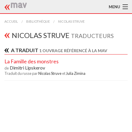
MENU
ACCUEIL
ACCUEIL
BIBLIOTHÈQUE
NICOLAS STRUVE
LA MAV
NICOLAS STRUVE
TRADUCTEURS
BIBLIOTHÈQUE
A TRADUIT
1 OUVRAGE RÉFÉRENCÉ À LA MAV
TRADUCTEURS
La Famille des monstres
Dimitri Lipskerov
de
AIDE À LA TRADUCTION
Traduit du russe par
Nicolas Struve
et
Julia Zimina
PUBLICATIONS
À L'AFFICHE