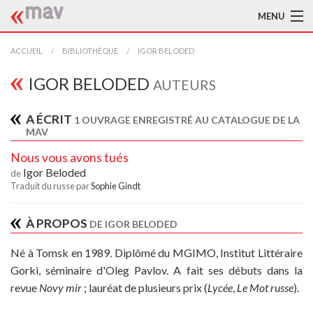
MENU
ACCUEIL
ACCUEIL
BIBLIOTHÈQUE
IGOR BELODED
LA MAV
IGOR BELODED
AUTEURS
BIBLIOTHÈQUE
A ÉCRIT
1 OUVRAGE ENREGISTRÉ AU CATALOGUE DE LA
MAV
TRADUCTEURS
Nous vous avons tués
AIDE À LA TRADUCTION
Igor Beloded
de
Traduit du russe par
Sophie Gindt
PUBLICATIONS
À PROPOS
DE IGOR BELODED
À L'AFFICHE
Né à Tomsk en 1989. Diplômé du MGIMO, Institut Littéraire
Gorki, séminaire d'Oleg Pavlov. A fait ses débuts dans la
revue
Novy mir
; lauréat de plusieurs prix (
Lycée
,
Le Mot russe
).