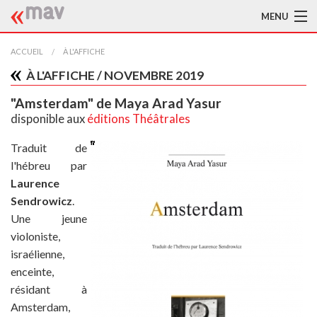
MENU
ACCUEIL
ACCUEIL
À L'AFFICHE
À L'AFFICHE / NOVEMBRE 2019
LA MAV
"Amsterdam" de Maya Arad Yasur
BIBLIOTHÈQUE
disponible aux
éditions Théâtrales
TRADUCTEURS
Traduit de
l'hébreu par
AIDE À LA TRADUCTION
Laurence
Sendrowicz
.
PUBLICATIONS
Une jeune
À L'AFFICHE
violoniste,
israélienne,
enceinte,
résidant à
Amsterdam,