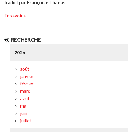
traduit par
Françoise Thanas
En savoir +
RECHERCHE
2026
août
janvier
février
mars
avril
mai
juin
juillet